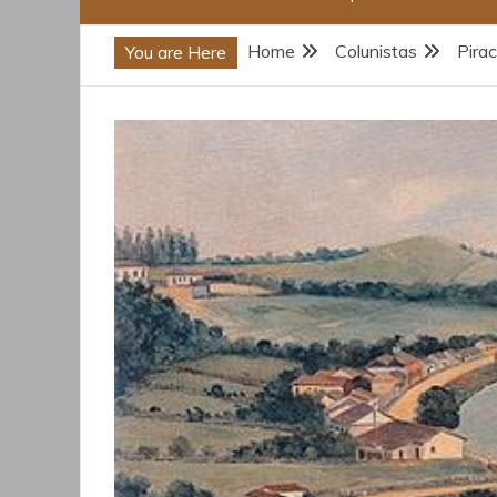
Home
Colunistas
Pira
You are Here