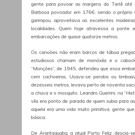
gente para povoar as margens do Tietê até
Barbosa povoador em 1766, sendo o próprio 
garimpou, aproveitava as excelentes madeira
localidades. Quem hoje atravessa a ponte e
embarcações de quase quatorze metros.
Os canoões não eram barcos de tábua pregada
estudiosos chamam de monóxila e o caboc
“Monções”, de 1945, defendeu que essa embarc
cem cachoeiras. Usava-se peroba ou timbaúv
dezesseis metros, levava perto de noventa sac
a chuva e o mosquito. Leandro Guerrini, na “Hi
vila era ponto de parada de quem subia para as 
aquela era uma vida muito primitiva, gente que
básica.
De Araritaguaba, a atual Porto Feliz, descia-