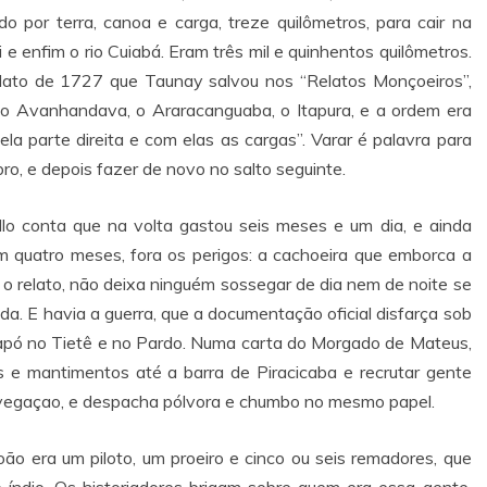
 por terra, canoa e carga, treze quilômetros, para cair na
 e enfim o rio Cuiabá. Eram três mil e quinhentos quilômetros.
elato de 1727 que Taunay salvou nos “Relatos Monçoeiros”,
 o Avanhandava, o Araracanguaba, o Itapura, e a ordem era
a parte direita e com elas as cargas”. Varar é palavra para
ro, e depois fazer de novo no salto seguinte.
 conta que na volta gastou seis meses e um dia, e ainda
m quatro meses, fora os perigos: a cachoeira que emborca a
 o relato, não deixa ninguém sossegar de dia nem de noite se
. E havia a guerra, que a documentação oficial disfarça sob
aiapó no Tietê e no Pardo. Numa carta do Morgado de Mateus,
e mantimentos até a barra de Piracicaba e recrutar gente
avegaçao, e despacha pólvora e chumbo no mesmo papel.
ão era um piloto, um proeiro e cinco ou seis remadores, que
ndio. Os historiadores brigam sobre quem era essa gente.