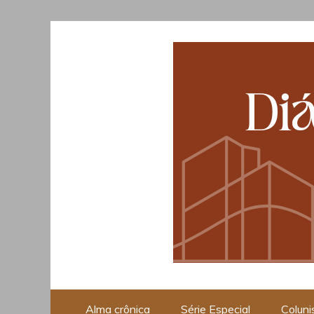
Skip
to
content
Opinião, Cultura e Piraci
Alma crônica
Série Especial
Coluni