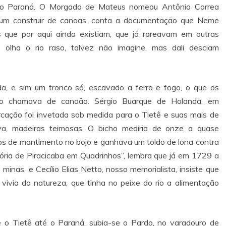
 o Paraná. O Morgado de Mateus nomeou Antônio Correa
um construir de canoas, conta a documentação que Neme
s que por aqui ainda existiam, que já rareavam em outras
 olha o rio raso, talvez não imagine, mas dali desciam
, e sim um tronco só, escavado a ferro e fogo, o que os
lo chamava de canoão. Sérgio Buarque de Holanda, em
ação foi invetada sob medida para o Tietê e suas mais de
a, madeiras teimosas. O bicho mediria de onze a quase
os de mantimento no bojo e ganhava um toldo de lona contra
stória de Piracicaba em Quadrinhos”, lembra que já em 1729 a
minas, e Cecílio Elias Netto, nosso memorialista, insiste que
 vivia da natureza, que tinha no peixe do rio a alimentação
se o Tietê até o Paraná, subia-se o Pardo, no varadouro de