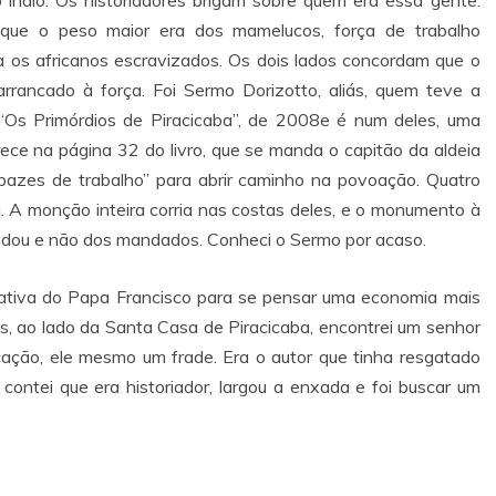
que o peso maior era dos mamelucos, força de trabalho
 os africanos escravizados. Os dois lados concordam que o
arrancado à força. Foi Sermo Dorizotto, aliás, quem teve a
 “Os Primórdios de Piracicaba”, de 2008e é num deles, uma
ce na página 32 do livro, que se manda o capitão da aldeia
apazes de trabalho” para abrir caminho na povoação. Quatro
A monção inteira corria nas costas deles, e o monumento à
andou e não dos mandados. Conheci o Sermo por acaso.
iativa do Papa Francisco para se pensar uma economia mais
s, ao lado da Santa Casa de Piracicaba, encontrei um senhor
ação, ele mesmo um frade. Era o autor que tinha resgatado
ntei que era historiador, largou a enxada e foi buscar um