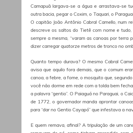
Camapuã largava-se a água e arrastava-se tudo
outra bacia, pegar o Coxim, o Taquari, o Paraguai
O capitão João Antônio Cabral Camello, num r
descreve os saltos do Tietê com nome e tudo,
sempre a mesma, “varam as canoas por terra pel
dizer carregar quatorze metros de tronco no omb
Quanto tempo durava? O mesmo Cabral Camello
avisa que aquilo fora demais, que o comum era
canoa, a febre, a fome, o mosquito que, segundo
você não dorme em rede com a tolda bem fechada
a palavra “gentio”. O Paiaguá no Paraguai, o C
de 1772, o governador manda aprontar canoas 
para “dar no Gentio Cayapó” que infestava a n
E quem remava, afinal? A tripulação de um cano
remavam de pé, como tinham aprendido com o í