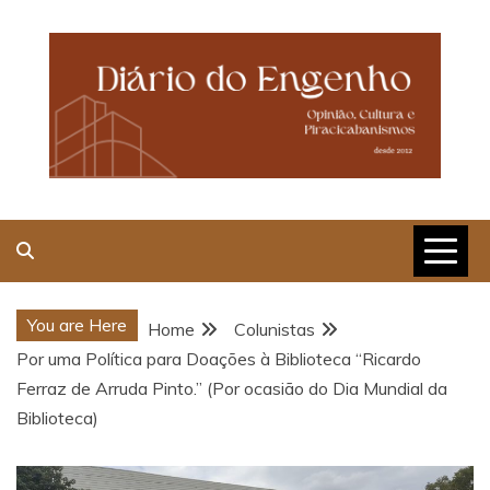
Skip
to
content
Opinião, Cultura e
Piracicabanismos
You are Here
Home
Colunistas
Por uma Política para Doações à Biblioteca “Ricardo
Ferraz de Arruda Pinto.” (Por ocasião do Dia Mundial da
Biblioteca)