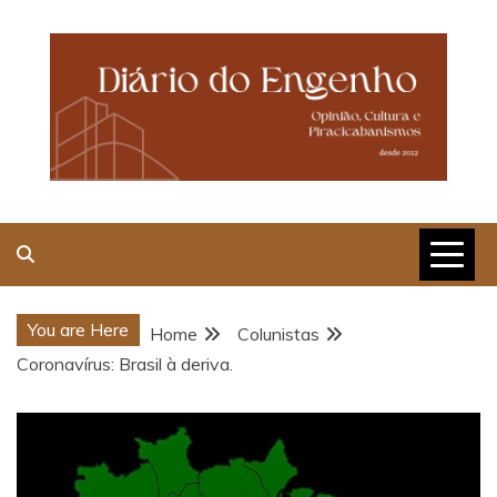
Skip
to
content
Opinião, Cultura e
Piracicabanismos
You are Here
Home
Colunistas
Coronavírus: Brasil à deriva.