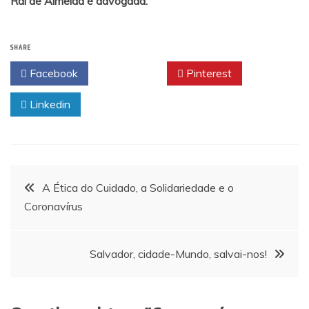
Rai de Almeida é advogada.
SHARE
Facebook
Twitter
Pinterest
Linkedin
Navegação
A Ética do Cuidado, a Solidariedade e o
Coronavírus
de
Post
Salvador, cidade-Mundo, salvai-nos!