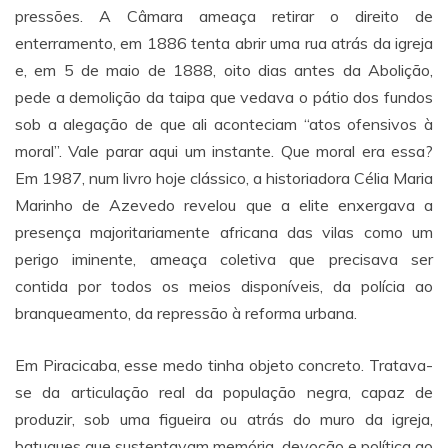
pressões. A Câmara ameaça retirar o direito de
enterramento, em 1886 tenta abrir uma rua atrás da igreja
e, em 5 de maio de 1888, oito dias antes da Abolição,
pede a demolição da taipa que vedava o pátio dos fundos
sob a alegação de que ali aconteciam “atos ofensivos à
moral”. Vale parar aqui um instante. Que moral era essa?
Em 1987, num livro hoje clássico, a historiadora Célia Maria
Marinho de Azevedo revelou que a elite enxergava a
presença majoritariamente africana das vilas como um
perigo iminente, ameaça coletiva que precisava ser
contida por todos os meios disponíveis, da polícia ao
branqueamento, da repressão à reforma urbana.
Em Piracicaba, esse medo tinha objeto concreto. Tratava-
se da articulação real da população negra, capaz de
produzir, sob uma figueira ou atrás do muro da igreja,
batuques que sustentavam memória, devoção e política ao