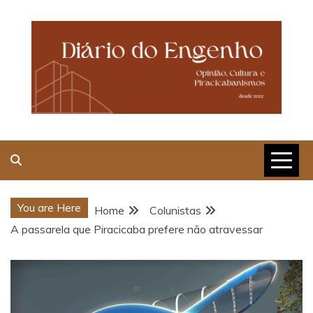
Skip
to
content
Opinião, Cultura e
Piracicabanismos
You are Here
Home
Colunistas
A passarela que Piracicaba prefere não atravessar