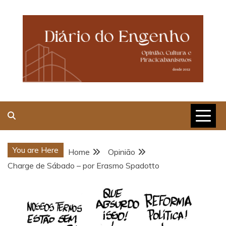
Skip
to
content
Opinião, Cultura e
Piracicabanismos
You are Here
Home
Opinião
Charge de Sábado – por Erasmo Spadotto