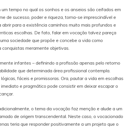
 um tempo no qual os sonhos e os anseios são ceifados em
me de sucesso, poder e riqueza, torna-se imprescindível e
 abrir para a existência caminhos muito mais profundos e
tênticas escolhas. De fato, falar em vocação talvez pareça
 uma sociedade que propõe e concebe a vida como
a conquistas meramente objetivas.
mente infantes – definindo a profissão apenas pelo retorno
abilidade que determinada área profissional contempla.
ógicas, fáceis e promissoras. Ora, pautar a vida em escolhas
imediato e pragmático pode consistir em deixar escapar o
cançar.
adicionalmente, o tema da vocação faz menção e alude a um
amado de origem transcendental. Neste caso, o vocacionado
enas teria que responder positivamente a um projeto que o