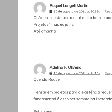
Raquel Langeli Martin
10 de agosto de 2011 at 20:39s
Res
Oi Adelino! este texto está muito bom! e po
Projetos”, mas eu já fiz.
Até amanhã!
Adelino F. Oliveira
10 de agosto de 2011 at 21:16s
Res
Querida Raquel,
Pensar em projetos para a existência requer
fundamental é escolher sempre na liberdade
Esteja bem!