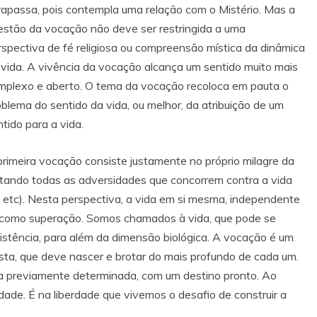
trapassa, pois contempla uma relação com o Mistério. Mas a
estão da vocação não deve ser restringida a uma
rspectiva de fé religiosa ou compreensão mística da dinâmica
 vida. A vivência da vocação alcança um sentido muito mais
mplexo e aberto. O tema da vocação recoloca em pauta o
oblema do sentido da vida, ou melhor, da atribuição de um
tido para a vida.
primeira vocação consiste justamente no próprio milagre da
antando todas as adversidades que concorrem contra a vida
o etc). Nesta perspectiva, a vida em si mesma, independente
 como superação. Somos chamados à vida, que pode se
istência, para além da dimensão biológica. A vocação é um
ta, que deve nascer e brotar do mais profundo de cada um.
a previamente determinada, com um destino pronto. Ao
rdade. É na liberdade que vivemos o desafio de construir a