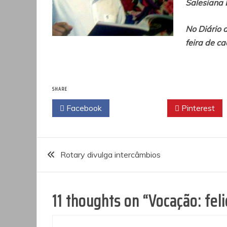
Salesiana 
No Diário 
feira de c
SHARE
Facebook
Twitter
Pinterest
Navegação
Rotary divulga intercâmbios
de
11 thoughts on “
Vocação: fel
Post