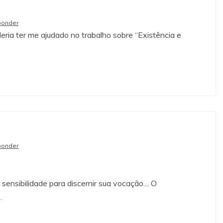
ponder
deria ter me ajudado no trabalho sobre “Existência e
ponder
 sensibilidade para discernir sua vocação… O
.