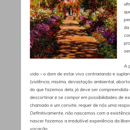
ul
qu
pe
da
co
pr
sen
A 
vida – o dom de estar vivo contrariando e supl
(violência, miséria, devastação ambiental, abort
do que fazemos dela, já deve ser compreendida
descortinar e se compor em possibilidades de ex
chamado e um convite, requer de nós uma respos
Definitivamente, não nascemos com a existênci
nascer fazemos a irredutível experiência da libe
vocação.