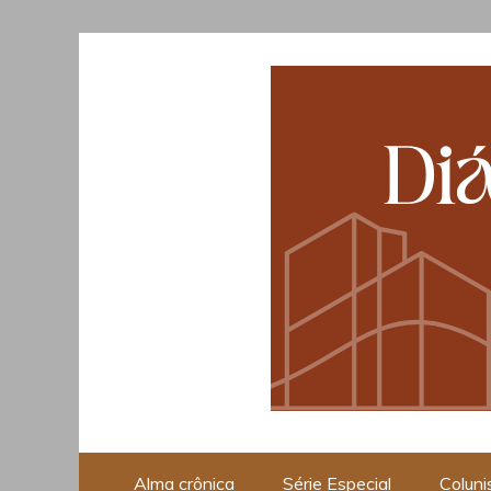
Skip
to
content
Opinião, Cultura e Piraci
Alma crônica
Série Especial
Coluni