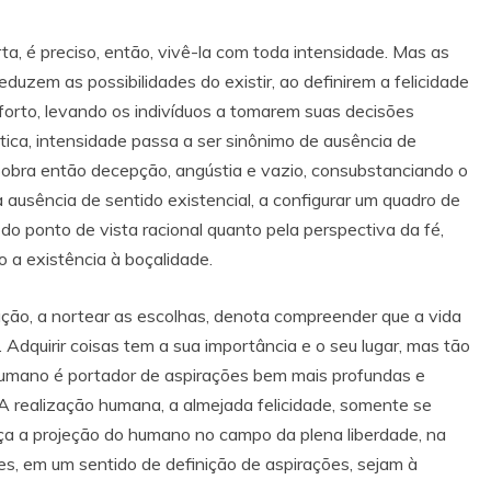
ta, é preciso, então, vivê-la com toda intensidade. Mas as
uzem as possibilidades do existir, ao definirem a felicidade
orto, levando os indivíduos a tomarem suas decisões
 ótica, intensidade passa a ser sinônimo de ausência de
s. Sobra então decepção, angústia e vazio, consubstanciando o
ausência de sentido existencial, a configurar um quadro de
o do ponto de vista racional quanto pela perspectiva da fé,
o a existência à boçalidade.
ação, a nortear as escolhas, denota compreender que a vida
dquirir coisas tem a sua importância e o seu lugar, mas tão
umano é portador de aspirações bem mais profundas e
 A realização humana, a almejada felicidade, somente se
aça a projeção do humano no campo da plena liberdade, na
es, em um sentido de definição de aspirações, sejam à