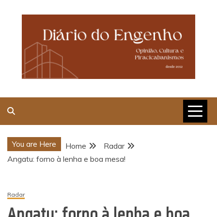
Skip
to
content
Opinião, Cultura e
Piracicabanismos
You are Here
Home
Radar
Angatu: forno à lenha e boa mesa!
Radar
Angatu: forno à lenha e boa