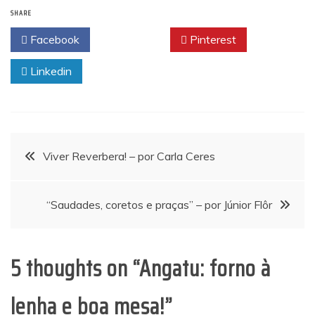
SHARE
Facebook
Twitter
Pinterest
Linkedin
Navegação
Viver Reverbera! – por Carla Ceres
de
“Saudades, coretos e praças” – por Júnior Flôr
Post
5 thoughts on “
Angatu: forno à
lenha e boa mesa!
”