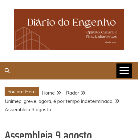
Skip
to
content
Opinião, Cultura e
Piracicabanismos
You are Here
Home
Radar
Unimep: greve, agora, é por tempo indeterminado.
Assembleia 9 agosto
Assembleia 9 agosto