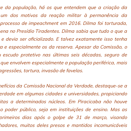
te da população, há os que entendem que a criação da
 um dos motivos da reação militar à permanência da
u processo de impeachment em 2016. Dilma foi torturada,
pena no Presídio Tiradentes. Dilma sabia que tudo o que a
 devia ser oficializado. E talvez exatamente isso tenha
va e especialmente os da reserva. Apesar da Comissão, o
eu escudo protetivo nas últimas seis décadas, seguro de
s que envolvem especialmente a população periférica, mais
gressões, tortura, invasão de favelas.
benefícios da Comissão Nacional da Verdade, destaque-se a
 verdade em algumas cidades e universidades, propiciando
itas a determinados núcleos. Em Piracicaba não houve
 poder público, seja em instituições de ensino. Mas as
 primeiros dias após o golpe de 31 de março, visando
lhadores, muitos deles presos e mantidos incomunicáveis