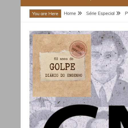
Home
Série Especial
P
You are Here