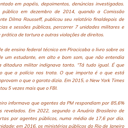
entado em papéis, depoimentos, denúncias investigadas.
 público em dezembro de 2014, quando a Comissão
nte Dilma Rousseff, publicou seu relatório finaldepois de
ias e sessões públicas, percorrer 7 unidades militares e
prática de tortura e outras violações de direitos.
 de ensino federal técnico em Piracicaba o livro sobre os
i de um estudante, em alto e bom som, que não entendia
ditadura militar indignava tanto. “Tá tudo igual. É que
o que a polícia nos trata. O que importa é o que está
omprovam o que o garoto dizia. Em 2015, o New York Times
tou 5 vezes mais que o FBI.
neiro informava que agentes da PM respondiam por 85,6%
s revelados. Em 2022, segundo o Anuário Brasileiro de
tas por agentes públicos, numa média de 17,6 por dia.
ade: em 2016, os ministérios públicos do Rio de Janeiro