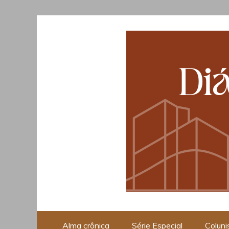
Skip
to
content
Opinião, Cultura e Piraci
Alma crônica
Série Especial
Coluni