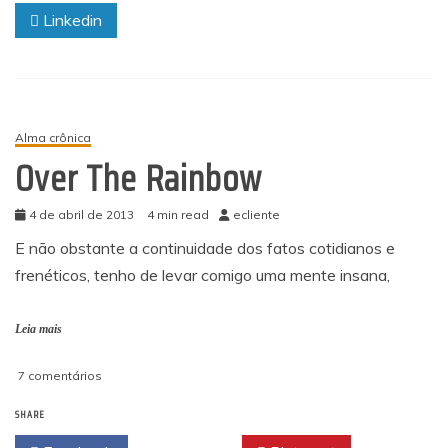
Linkedin
Alma crônica
Over The Rainbow
4 de abril de 2013
4 min read
ecliente
E não obstante a continuidade dos fatos cotidianos e
frenéticos, tenho de levar comigo uma mente insana,
Leia mais
em
7 comentários
Over
SHARE
The
Rainbow