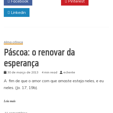
Facebook
Twitter
Pinterest
Linkedin
Alma crônica
Páscoa: o renovar da
esperança
30 de março de 2013
4 min read
ecliente
A fim de que o amor com que amaste esteja neles, e eu
neles. (Jo. 17, 19b).
Leia mais
em
11 comentários