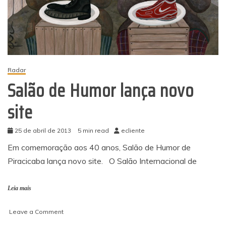
Radar
Salão de Humor lança novo
site
25 de abril de 2013
5 min read
ecliente
Em comemoração aos 40 anos, Salão de Humor de
Piracicaba lança novo site. O Salão Internacional de
Leia mais
on
Leave a Comment
Salão