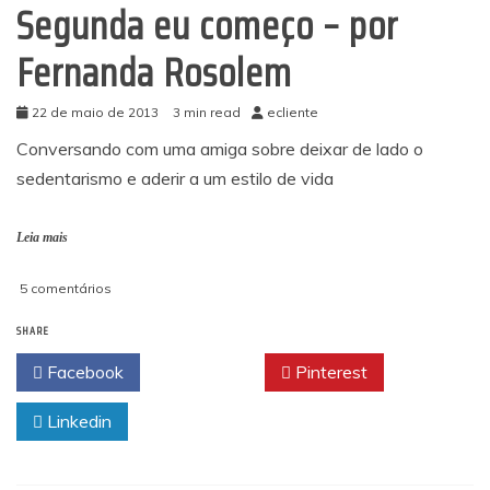
Segunda eu começo – por
Fernanda Rosolem
22 de maio de 2013
3 min read
ecliente
Conversando com uma amiga sobre deixar de lado o
sedentarismo e aderir a um estilo de vida
Leia mais
em
5 comentários
Segunda
SHARE
eu
começo
Facebook
Twitter
Pinterest
–
por
Linkedin
Fernanda
Rosolem