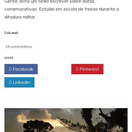
Gente, acho um tédio escrever sobre datas
comemorativas. Estudei em escola de freiras durante a
ditadura militar.
Leia mais
em
15 comentários
Às
SHARE
Mães
desnaturadas!
Facebook
Twitter
Pinterest
Linkedin