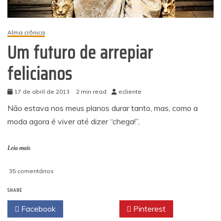
Alma crônica
Um futuro de arrepiar
felicianos
17 de abril de 2013
2 min read
ecliente
Não estava nos meus planos durar tanto, mas, como a
moda agora é viver até dizer “chega!”,
Leia mais
em
35 comentários
Um
SHARE
futuro
de
Facebook
Twitter
Pinterest
arrepiar
felicianos