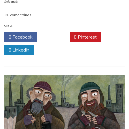
Leia mais
em
28 comentários
Emoções
SHARE
–
por
Facebook
Twitter
Pinterest
Zilma
Bandel
Linkedin