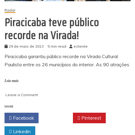
Radar
Piracicaba teve público
recorde na Virada!
29 de maio de 2013
5 min read
ecliente
Piracicaba garantiu público recorde na Virada Cultural
Paulista entre os 26 municípios do interior. As 90 atrações
Leia mais
on
Leave a Comment
Piracicaba
SHARE
teve
público
Facebook
Twitter
Pinterest
recorde
na
Linkedin
Virada!