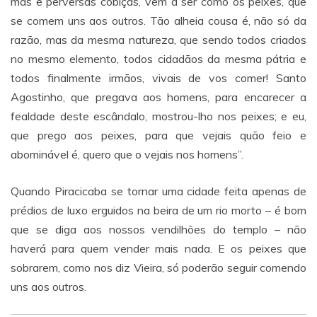
más e perversas cobiças, vêm a ser como os peixes, que
se comem uns aos outros. Tão alheia cousa é, não só da
razão, mas da mesma natureza, que sendo todos criados
no mesmo elemento, todos cidadãos da mesma pátria e
todos finalmente irmãos, vivais de vos comer! Santo
Agostinho, que pregava aos homens, para encarecer a
fealdade deste escândalo, mostrou-lho nos peixes; e eu,
que prego aos peixes, para que vejais quão feio e
abominável é, quero que o vejais nos homens”.
Quando Piracicaba se tornar uma cidade feita apenas de
prédios de luxo erguidos na beira de um rio morto – é bom
que se diga aos nossos vendilhões do templo – não
haverá para quem vender mais nada. E os peixes que
sobrarem, como nos diz Vieira, só poderão seguir comendo
uns aos outros.