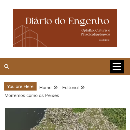
Skip
to
content
Opinião, Cultura e
Piracicabanismos
You are Here
Home
Editorial
Morremos como os Peixes