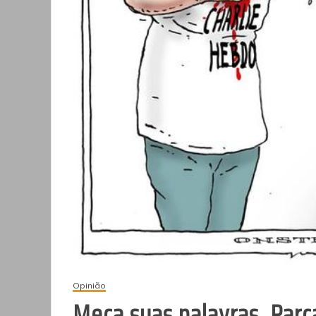
Opinião
Meça suas palavras, Parç