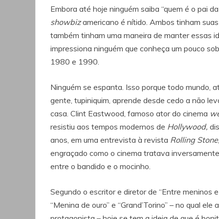
Embora até hoje ninguém saiba “quem é o pai da 
showbiz
americano é nítido. Ambos tinham suas 
também tinham uma maneira de manter essas idei
impressiona ninguém que conheça um pouco sobre
1980 e 1990.
Ninguém se espanta. Isso porque todo mundo, 
gente, tupiniquim, aprende desde cedo a não leva
casa. Clint Eastwood, famoso ator do cinema
we
resistiu aos tempos modernos de
Hollywood,
di
anos, em uma entrevista à revista
Rolling Stone
engraçado como o cinema tratava inversamente 
entre o bandido e o mocinho.
Segundo o escritor e diretor de “Entre meninos e 
“Menina de ouro” e “Grand’Torino” – no qual ele
protagonista – hoje se tem a ideia de que é boni