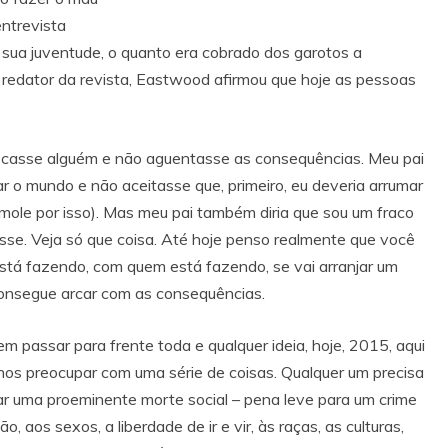
ntrevista
 sua juventude, o quanto era cobrado dos garotos a
 redator da revista, Eastwood afirmou que hoje as pessoas
ocasse alguém e não aguentasse as consequências. Meu pai
 o mundo e não aceitasse que, primeiro, eu deveria arrumar
ole por isso). Mas meu pai também diria que sou um fraco
se. Veja só que coisa. Até hoje penso realmente que você
está fazendo, com quem está fazendo, se vai arranjar um
consegue arcar com as consequências.
passar para frente toda e qualquer ideia, hoje, 2015, aqui
nos preocupar com uma série de coisas. Qualquer um precisa
tar uma proeminente morte social – pena leve para um crime
o, aos sexos, a liberdade de ir e vir, às raças, as culturas,