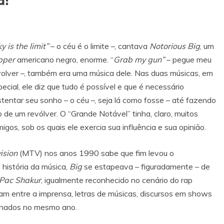
y is the limit”
– o céu é o limite –, cantava
Notorious Big
, um
pper
americano negro, enorme. “
Grab my gun”
– pegue meu
volver –, também era uma música dele. Nas duas músicas, em
ecial, ele diz que tudo é possível e que é necessário
stentar seu sonho – o céu –, seja lá como fosse – até fazendo
o de um revólver. O “Grande Notável” tinha, claro, muitos
migos, sob os quais ele exercia sua influência e sua opinião.
ision
(MTV) nos anos 1990 sabe que fim levou o
história da música,
Big
se estapeava – figuradamente – de
Pac Shakur
, igualmente reconhecido no cenário do rap
vam entre a imprensa, letras de músicas, discursos em shows
sinados no mesmo ano.