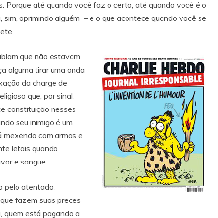
os. Porque até quando você faz o certo, até quando você é o
á, sim, oprimindo alguém – e o que acontece quando você se
ete.
biam que não estavam
ça alguma tirar uma onda
xação da charge de
igioso que, por sinal,
te constituição nesses
ando seu inimigo é um
tá mexendo com armas e
nte letais quando
uvor e sangue.
o pelo atentado,
s que fazem suas preces
a, quem está pagando a