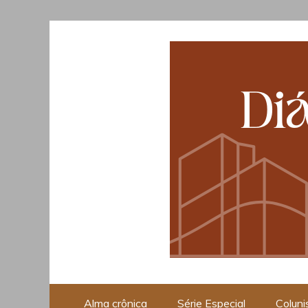
Skip
to
content
Opinião, Cultura e Piraci
Alma crônica
Série Especial
Coluni