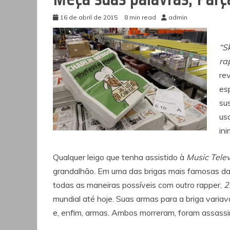
16 de abril de 2015
8 min read
admin
“Sk
ra
re
esp
su
us
ini
Qualquer leigo que tenha assistido à
Music Telev
grandalhão. Em uma das brigas mais famosas da 
todas as maneiras possíveis com outro rapper,
2
mundial até hoje. Suas armas para a briga varia
e, enfim, armas. Ambos morreram, foram assas