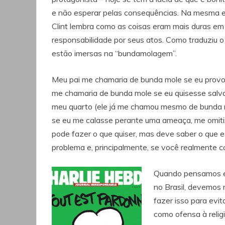
e não esperar pelas consequências. Na mesma e
Clint lembra como as coisas eram mais duras em
responsabilidade por seus atos. Como traduziu o
estão imersas na “bundamolagem”.
Meu pai me chamaria de bunda mole se eu prov
me chamaria de bunda mole se eu quisesse salvar
meu quarto (ele já me chamou mesmo de bunda m
se eu me calasse perante uma ameaça, me omitis
pode fazer o que quiser, mas deve saber o que 
problema e, principalmente, se você realmente 
Quando pensamos em 
no Brasil, devemos 
fazer isso para evi
como ofensa à religiã