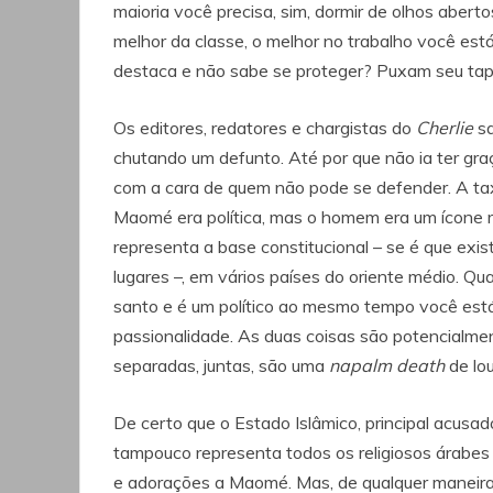
maioria você precisa, sim, dormir de olhos abert
melhor da classe, o melhor no trabalho você est
destaca e não sabe se proteger? Puxam seu tap
Os editores, redatores e chargistas do
Cherlie
sa
chutando um defunto. Até por que não ia ter gra
com a cara de quem não pode se defender. A ta
Maomé era política, mas o homem era um ícone rel
representa a base constitucional – se é que exis
lugares –, em vários países do oriente médio. Qu
santo e é um político ao mesmo tempo você es
passionalidade. As duas coisas são potencialme
separadas, juntas, são uma
napalm death
de lo
De certo que o Estado Islâmico, principal acusad
tampouco representa todos os religiosos árabe
e adorações a Maomé. Mas, de qualquer maneir