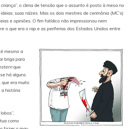
criança”, o clima de tensão que o assunto é posto à mesa no
ideias, suas raízes. Mas os dois mestres de cerimônia (MC’s)
as e opiniões. O fim fatídico não impressionou nem
 o que era o rap e as periferias dos Estados Unidos entre
até mesmo a
r briga para
stern
que
sse há alguns
,
que era muito
a história
lobos”,
 atua como
to fazer o mau