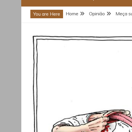
Home
Opinião
Meça su
You are Here