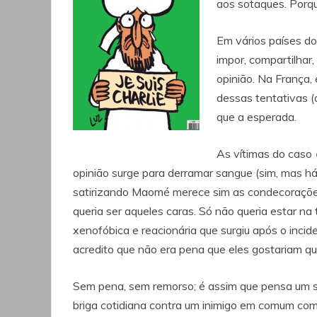
aos sotaques. Porque
Em vários países d
impor, compartilhar, 
opinião. Na França,
dessas tentativas (q
que a esperada.
As vítimas do caso
opinião surge para derramar sangue (sim, mas h
satirizando Maomé merece sim as condecorações, 
queria ser aqueles caras. Só não queria estar na
xenofóbica e reacionária que surgiu após o inci
acredito que não era pena que eles gostariam q
Sem pena, sem remorso; é assim que pensa um 
briga cotidiana contra um inimigo em comum com