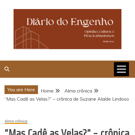
Skip
to
content
Opinião, Cultura e
Piracicabanismos
You are Here
Home
Alma crônica
“Mas Cadê as Velas?” – crônica de Suzane Alaíde Lindoso
Alma crônica
“Mas Cadê as Velas?” – crônica