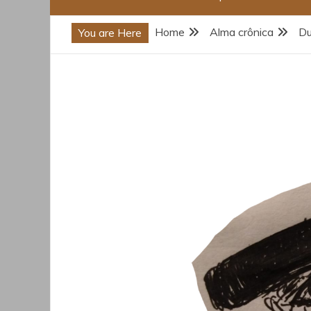
Home
Alma crônica
Du
You are Here