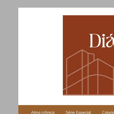
Skip
to
content
Opinião, Cultura e Piraci
Alma crônica
Série Especial
Coluni