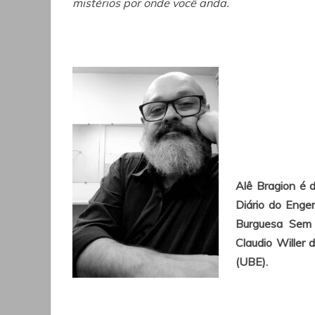
mistérios por onde você anda.
Alê Bragion é d
Diário do Enge
Burguesa Sem C
Claudio Willer 
(UBE).