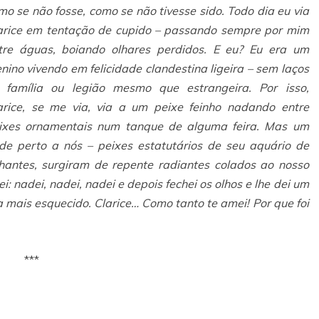
mo se não fosse, como se não tivesse sido. Todo dia eu via
arice em tentação de cupido – passando sempre por mim
tre águas, boiando olhares perdidos. E eu? Eu era um
nino vivendo em felicidade clandestina ligeira – sem laços
 família ou legião mesmo que estrangeira. Por isso,
arice, se me via, via a um peixe feinho nadando entre
ixes ornamentais num tanque de alguma feira. Mas um
e perto a nós – peixes estatutários de seu aquário de
ilhantes, surgiram de repente radiantes colados ao nosso
i: nadei, nadei, nadei e depois fechei os olhos e lhe dei um
a mais esquecido. Clarice… Como tanto te amei! Por que foi
***