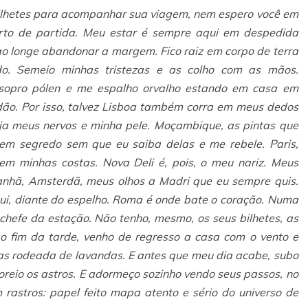
ilhetes para acompanhar sua viagem, nem espero você em
rto de partida. Meu estar é sempre aqui em despedida
o longe abandonar a margem. Fico raiz em corpo de terra
do. Semeio minhas tristezas e as colho com as mãos.
sopro pólen e me espalho orvalho estando em casa em
dão. Por isso, talvez Lisboa também corra em meus dedos
ja meus nervos e minha pele. Moçambique, as pintas que
m segredo sem que eu saiba delas e me rebele. Paris,
 em minhas costas. Nova Deli é, pois, o meu nariz. Meus
anhã, Amsterdã, meus olhos a Madri que eu sempre quis.
ui, diante do espelho. Roma é onde bate o coração. Numa
chefe da estação. Não tenho, mesmo, os seus bilhetes, as
ao fim da tarde, venho de regresso a casa com o vento e
as rodeada de lavandas. E antes que meu dia acabe, subo
reio os astros. E adormeço sozinho vendo seus passos, no
rastros: papel feito mapa atento e sério do universo de