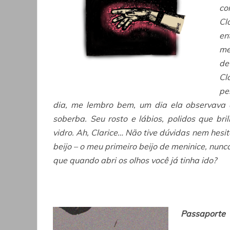
co
Cl
en
me
de
Cl
pe
dia, me lembro bem, um dia ela observava d
soberba. Seu rosto e lábios, polidos que br
vidro. Ah, Clarice… Não tive dúvidas nem hesite
beijo – o meu primeiro beijo de meninice, nunc
que quando abri os olhos você já tinha ido?
Passaporte