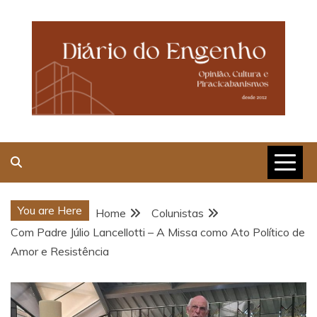
Skip
to
content
Opinião, Cultura e
Piracicabanismos
You are Here
Home
Colunistas
Com Padre Júlio Lancellotti – A Missa como Ato Político de
Amor e Resistência