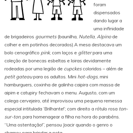
foram
dispensados
dando lugar a
uma infinidade
de brigadeiros
gourmets
(baunilha,
Nutella
,
Alpino
de
colher e em potinhos decorados).A mesa destacava um
bolo cenográfico
pink
, com laços e
glitter
para uma
coleção de bonecas esbeltas e loiras devidamente
rodeadas por uma legião de
cupckes
coloridos – além de
petit gateau
para os adultos. Mini
hot-dogs
, mini
hamburguers, coxinha de galinha caipira com massa de
aipim e catupiry fechavam o menu. Augusto, com um
colega cervejeiro, até improvisou uma pequena remessa
especial intitulada ‘Brilhante!’; com direito a rótulo rosa
ton-
sur-ton
, para homenagear a filha na hora do parabéns.
“Uma ostentação!”, pensou Joacir quando o genro o
chamou para brindar a neta.