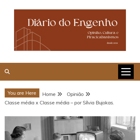
Skip
to
content
Opinião, Cultura e
Piracicabanismos
You are Here
Home
Opinião
Classe média x Classe média – por Sílvia Bujokas.