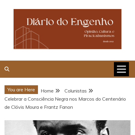
Skip
to
content
Opinião, Cultura e
Piracicabanismos
You are Here
Home
Colunistas
Celebrar a Consciência Negra nos Marcos do Centenário
de Clóvis Moura e Frantz Fanon