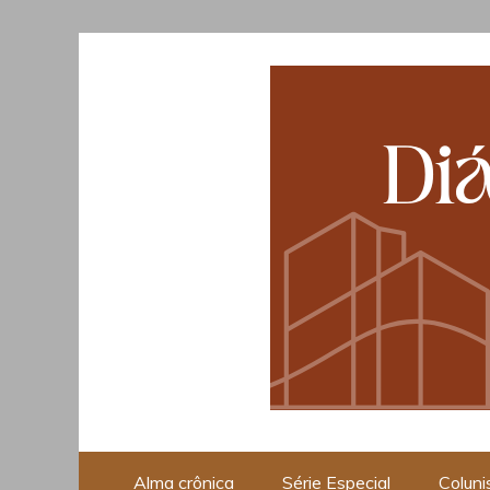
Skip
to
content
Opinião, Cultura e Piraci
Alma crônica
Série Especial
Coluni