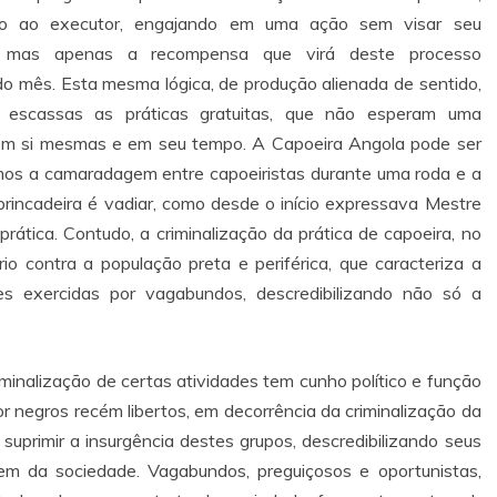
cado ao executor, engajando em uma ação sem visar seu
, mas apenas a recompensa que virá deste processo
o mês. Esta mesma lógica, de produção alienada de sentido,
 escassas as práticas gratuitas, que não esperam uma
 em si mesmas e em seu tempo. A Capoeira Angola pode ser
mos a camaradagem entre capoeiristas durante uma roda e a
brincadeira é vadiar, como desde o início expressava Mestre
prática. Contudo, a criminalização da prática de capoeira, no
io contra a população preta e periférica, que caracteriza a
 exercidas por vagabundos, descredibilizando não só a
iminalização de certas atividades tem cunho político e função
or negros recém libertos, em decorrência da criminalização da
 suprimir a insurgência destes grupos, descredibilizando seus
em da sociedade. Vagabundos, preguiçosos e oportunistas,