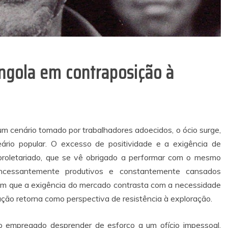
ngola em contraposição à
um cenário tomado por trabalhadores adoecidos, o ócio surge,
rio popular. O excesso de positividade e a exigência de
oletariado, que se vê obrigado a performar com o mesmo
 incessantemente produtivos e constantemente cansados
em que a exigência do mercado contrasta com a necessidade
iação retorna como perspectiva de resistência à exploração.
o empregado desprender de esforço a um ofício impessoal,