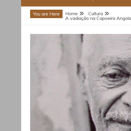
Home
Cultura
You are Here
A vadiação na Capoeira Angola