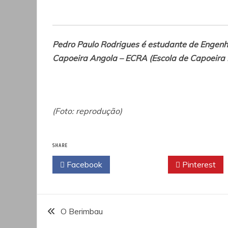
Pedro Paulo Rodrigues é estudante de Engen
Capoeira Angola – ECRA (Escola de Capoeira 
(Foto: reprodução)
SHARE
Facebook
Twitter
Pinterest
Navegação
O Berimbau