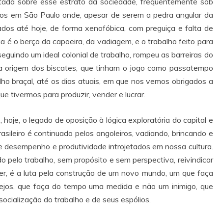
ntada sobre esse estrato da sociedade, frequentemente sob
nos em São Paulo onde, apesar de serem a pedra angular da
dos até hoje, de forma xenofóbica, com preguiça e falta de
ia é o berço da capoeira, da vadiagem, e o trabalho feito para
 seguindo um ideal colonial de trabalho, rompeu as barreiras do
 a origem dos biscates, que tinham o jogo como passatempo
o braçal, até os dias atuais, em que nos vemos obrigados a
e tivermos para produzir, vender e lucrar.
 hoje, o legado de oposição à lógica exploratória do capital e
rasileiro é continuado pelos angoleiros, vadiando, brincando e
de desempenho e produtividade introjetados em nossa cultura.
elo trabalho, sem propósito e sem perspectiva, reivindicar
er, é a luta pela construção de um novo mundo, um que faça
ejos, que faça do tempo uma medida e não um inimigo, que
ocialização do trabalho e de seus espólios.