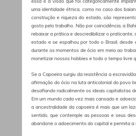
essa é a visão que foi categoricamente impla
uma identidade étnica, como no caso dos baia
construção e riqueza do estado, são representa
gosto pelo trabalho. Não por coincidência, a Bah
rebaixar a prática e descredibilizar o praticante,
estado e se espalhou por todo o Brasil, desde
durante os momentos de ócio em meio ao trabalh
monetizar nossos hobbies e todo o tempo livre qu
Se a Capoeira surgiu da resistência a escravidão,
afirmação do ócio na luta anticolonial do povo b
desafiando radicalmente os ideais capitalistas 
Em um mundo cada vez mais cansado e adoecido p
a ancestralidade da capoeira é mais que um laz
sentido, que contemple as pessoas e seus des
abandone o adoecimento do capital e permita a s