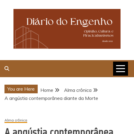
Skip
to
content
Opinião, Cultura e
Piracicabanismos
You are Here
Home
Alma crônica
A angústia contemporânea diante da Morte
Alma crônica
A angústia contemporânea