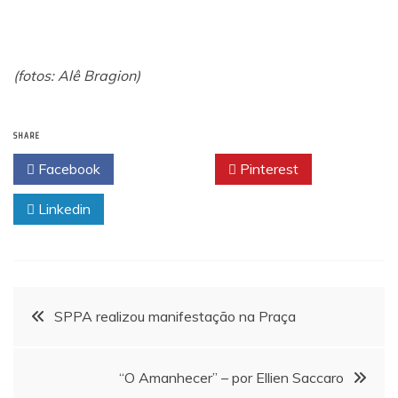
(fotos: Alê Bragion)
SHARE
Facebook
Twitter
Pinterest
Linkedin
Navegação
SPPA realizou manifestação na Praça
de
“O Amanhecer” – por Ellien Saccaro