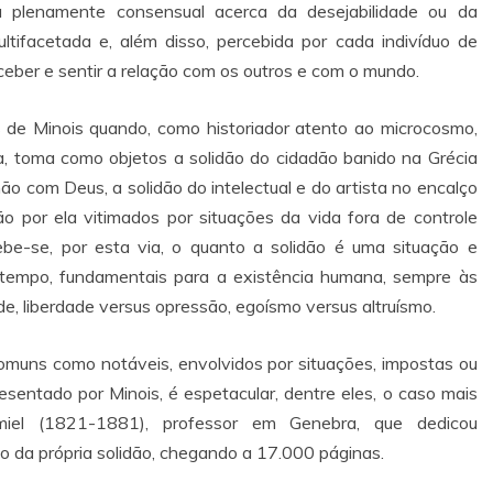
ia plenamente consensual acerca da desejabilidade ou da
ultifacetada e, além disso, percebida por cada indivíduo de
eber e sentir a relação com os outros e com o mundo.
 de Minois quando, como historiador atento ao microcosmo,
ca, toma como objetos a solidão do cidadão banido na Grécia
o com Deus, a solidão do intelectual e do artista no encalço
ão por ela vitimados por situações da vida fora de controle
cebe-se, por esta via, o quanto a solidão é uma situação e
empo, fundamentais para a existência humana, sempre às
de, liberdade versus opressão, egoísmo versus altruísmo.
comuns como notáveis, envolvidos por situações, impostas ou
presentado por Minois, é espetacular, dentre eles, o caso mais
Amiel (1821-1881), professor em Genebra, que dedicou
io da própria solidão, chegando a 17.000 páginas.