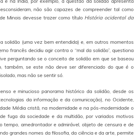
a e na Índia, por exemplo, a questão da solidão apresenta
desconsideram, não são capazes de compreender tal como
a de Minois devesse trazer como título
História ocidental da
 da solidão (uma vez bem entendida) e, em outros momentos
rno francês decidiu agir contra o “mal da solidão”, questiona
lusive perguntando se o conceito de solidão em que se baseou
o, também, se este não deve ser diferenciado do que é o
isolado, mas não se sentir só.
nso e minucioso panorama histórico da solidão, desde os
tecnologias da informação e da comunicação), no Ocidente,
Idade Média cristã, na modernidade e na pós-modernidade o
de fuga da sociedade e da multidão, por variados motivos
mo tempo, amedrontador e admirável, objeto de censura e de
indo grandes nomes da filosofia, da ciência e da arte, permite