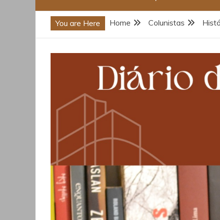
Home
Colunistas
Histó
You are Here