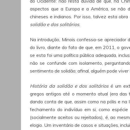
do Ocidente: não resta dúvida de que, na Chin
aspectos que a Europa e a América, se não 
chineses e indianos. Por isso, talvez esta obr
solidão e dos solitários
.
Na introdução, Minois confessa-se apreciador
do livro, diante do fato de que, em 2011, o gove
se esta foi uma política pública adequada, inc
não se confunde com isolamento, perguntand
sentimento de solidão; afinal, alguém pode viver 
História da solidão e dos solitários
é um exte
gregos antigos até o momento atual (era das 
dando conta de que, assim como na pólis e na 
fechamento do indivíduo em si, como espécie 
(socialmente aceitos ou rejeitados), é, ao mes
elogio. Um inventário de casos e situações, inclu