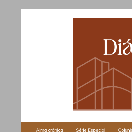
Skip
to
content
Opinião, Cultura e Piraci
Alma crônica
Série Especial
Coluni